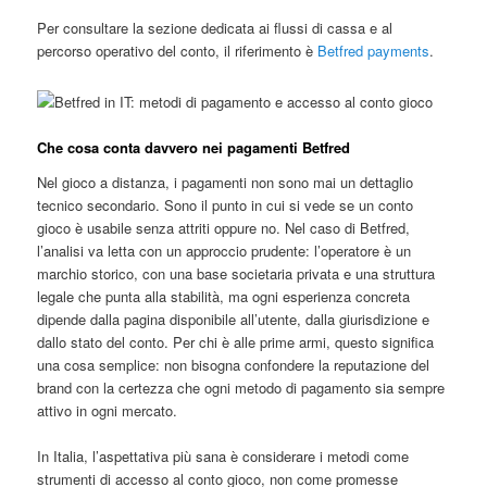
Per consultare la sezione dedicata ai flussi di cassa e al
percorso operativo del conto, il riferimento è
Betfred payments
.
Che cosa conta davvero nei pagamenti Betfred
Nel gioco a distanza, i pagamenti non sono mai un dettaglio
tecnico secondario. Sono il punto in cui si vede se un conto
gioco è usabile senza attriti oppure no. Nel caso di Betfred,
l’analisi va letta con un approccio prudente: l’operatore è un
marchio storico, con una base societaria privata e una struttura
legale che punta alla stabilità, ma ogni esperienza concreta
dipende dalla pagina disponibile all’utente, dalla giurisdizione e
dallo stato del conto. Per chi è alle prime armi, questo significa
una cosa semplice: non bisogna confondere la reputazione del
brand con la certezza che ogni metodo di pagamento sia sempre
attivo in ogni mercato.
In Italia, l’aspettativa più sana è considerare i metodi come
strumenti di accesso al conto gioco, non come promesse