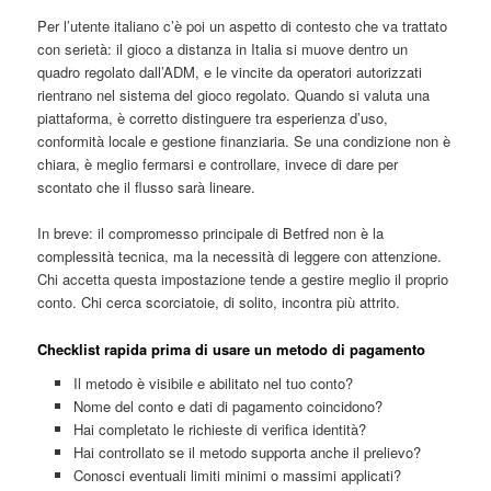
Per l’utente italiano c’è poi un aspetto di contesto che va trattato
con serietà: il gioco a distanza in Italia si muove dentro un
quadro regolato dall’ADM, e le vincite da operatori autorizzati
rientrano nel sistema del gioco regolato. Quando si valuta una
piattaforma, è corretto distinguere tra esperienza d’uso,
conformità locale e gestione finanziaria. Se una condizione non è
chiara, è meglio fermarsi e controllare, invece di dare per
scontato che il flusso sarà lineare.
In breve: il compromesso principale di Betfred non è la
complessità tecnica, ma la necessità di leggere con attenzione.
Chi accetta questa impostazione tende a gestire meglio il proprio
conto. Chi cerca scorciatoie, di solito, incontra più attrito.
Checklist rapida prima di usare un metodo di pagamento
Il metodo è visibile e abilitato nel tuo conto?
Nome del conto e dati di pagamento coincidono?
Hai completato le richieste di verifica identità?
Hai controllato se il metodo supporta anche il prelievo?
Conosci eventuali limiti minimi o massimi applicati?