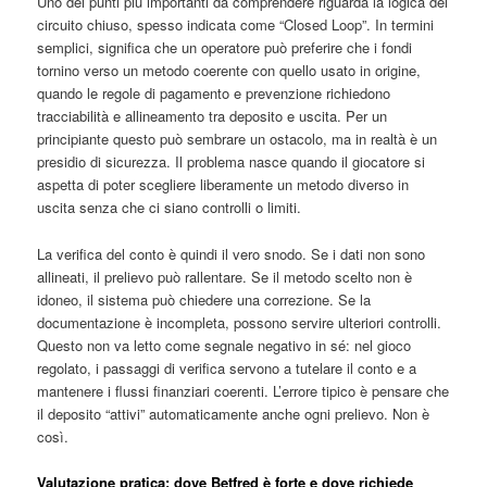
Uno dei punti più importanti da comprendere riguarda la logica del
circuito chiuso, spesso indicata come “Closed Loop”. In termini
semplici, significa che un operatore può preferire che i fondi
tornino verso un metodo coerente con quello usato in origine,
quando le regole di pagamento e prevenzione richiedono
tracciabilità e allineamento tra deposito e uscita. Per un
principiante questo può sembrare un ostacolo, ma in realtà è un
presidio di sicurezza. Il problema nasce quando il giocatore si
aspetta di poter scegliere liberamente un metodo diverso in
uscita senza che ci siano controlli o limiti.
La verifica del conto è quindi il vero snodo. Se i dati non sono
allineati, il prelievo può rallentare. Se il metodo scelto non è
idoneo, il sistema può chiedere una correzione. Se la
documentazione è incompleta, possono servire ulteriori controlli.
Questo non va letto come segnale negativo in sé: nel gioco
regolato, i passaggi di verifica servono a tutelare il conto e a
mantenere i flussi finanziari coerenti. L’errore tipico è pensare che
il deposito “attivi” automaticamente anche ogni prelievo. Non è
così.
Valutazione pratica: dove Betfred è forte e dove richiede