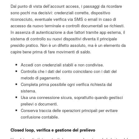
Dal punto di vista dell’account access, i passaggi da ricordare
sono pochi ma decisivi: credenziali corrette, dispositivo
riconosciuto, eventuale verifica via SMS o email in caso di
accesso da nuovo terminale e controlli documentali se richiesti.
In assenza di autenticazione a due fattori tramite app esterna, il
sistema di controllo su nuovi dispositivi diventa il principale
presidio pratico. Non è un difetto assoluto, ma è un elemento da
capire bene prima di fare movimenti di saldo.
Accedi con credenziali stabili e non condivise.
Controlla che i dati del conto coincidano con i dati del
metodo di pagamento.
Completa prima possibile ogni verifica richiesta dal
sistema.
Usa una connessione sicura, soprattutto quando gestisci
prelievi o documenti.
Conserva traccia delle operazioni principali per evitare
confusione contabile.
Closed loop, verifica e gestione del prelievo