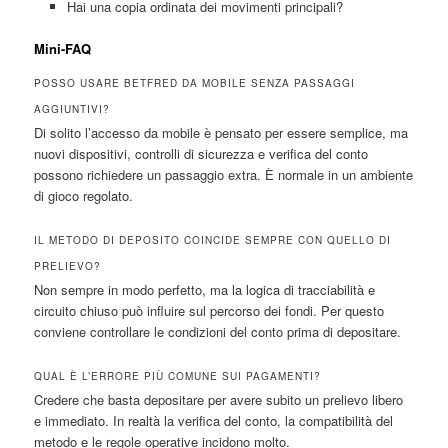
Hai una copia ordinata dei movimenti principali?
Mini-FAQ
POSSO USARE BETFRED DA MOBILE SENZA PASSAGGI
AGGIUNTIVI?
Di solito l’accesso da mobile è pensato per essere semplice, ma
nuovi dispositivi, controlli di sicurezza e verifica del conto
possono richiedere un passaggio extra. È normale in un ambiente
di gioco regolato.
IL METODO DI DEPOSITO COINCIDE SEMPRE CON QUELLO DI
PRELIEVO?
Non sempre in modo perfetto, ma la logica di tracciabilità e
circuito chiuso può influire sul percorso dei fondi. Per questo
conviene controllare le condizioni del conto prima di depositare.
QUAL È L’ERRORE PIÙ COMUNE SUI PAGAMENTI?
Credere che basta depositare per avere subito un prelievo libero
e immediato. In realtà la verifica del conto, la compatibilità del
metodo e le regole operative incidono molto.