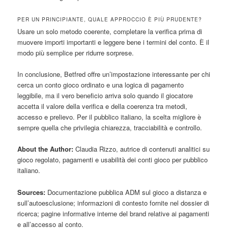
PER UN PRINCIPIANTE, QUALE APPROCCIO È PIÙ PRUDENTE?
Usare un solo metodo coerente, completare la verifica prima di
muovere importi importanti e leggere bene i termini del conto. È il
modo più semplice per ridurre sorprese.
In conclusione, Betfred offre un’impostazione interessante per chi
cerca un conto gioco ordinato e una logica di pagamento
leggibile, ma il vero beneficio arriva solo quando il giocatore
accetta il valore della verifica e della coerenza tra metodi,
accesso e prelievo. Per il pubblico italiano, la scelta migliore è
sempre quella che privilegia chiarezza, tracciabilità e controllo.
About the Author:
Claudia Rizzo, autrice di contenuti analitici su
gioco regolato, pagamenti e usabilità dei conti gioco per pubblico
italiano.
Sources:
Documentazione pubblica ADM sul gioco a distanza e
sull’autoesclusione; informazioni di contesto fornite nel dossier di
ricerca; pagine informative interne del brand relative ai pagamenti
e all’accesso al conto.