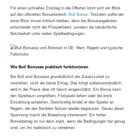
Für einen schnellen Einstieg in die Offerten lohnt sich ein Blick
auf den offiziellen Bonusbereich:
Bull Bonus
. Trotzdem sollte der
erste Blick immer kritisch bleiben, denn bei Bonusangeboten
entscheidet nicht der Prospektwert, sondern die tatsächliche
Nutzbarkeit unter realen Spielbedingungen.
Wie Bull Bonusse praktisch funktionieren
Bei Bull sind Bonusse grundsätzlich als Zusatzvorteil zu
verstehen, nicht als fester Ertrag. Das klingt selbstverständlich,
wird in der Praxis aber oft falsch eingeschätzt. Ein Bonus kann
den Spielraum vergrößern, Freispiele liefern oder die erste
Einzahlung aufwerten. Gleichzeitig bindet er den Spieler an
Regeln, die den flexiblen Nutzen wieder begrenzen. Genau diese
Spannung macht die Bewertung interessant: Ein hoher
Bonusbetrag ist nur dann stark, wenn die Bedingungen fair genug
sind, um ihn realistisch zu verwerten.