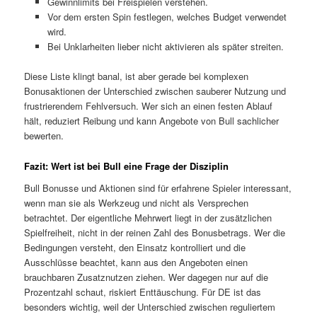
Gewinnlimits bei Freispielen verstehen.
Vor dem ersten Spin festlegen, welches Budget verwendet
wird.
Bei Unklarheiten lieber nicht aktivieren als später streiten.
Diese Liste klingt banal, ist aber gerade bei komplexen
Bonusaktionen der Unterschied zwischen sauberer Nutzung und
frustrierendem Fehlversuch. Wer sich an einen festen Ablauf
hält, reduziert Reibung und kann Angebote von Bull sachlicher
bewerten.
Fazit: Wert ist bei Bull eine Frage der Disziplin
Bull Bonusse und Aktionen sind für erfahrene Spieler interessant,
wenn man sie als Werkzeug und nicht als Versprechen
betrachtet. Der eigentliche Mehrwert liegt in der zusätzlichen
Spielfreiheit, nicht in der reinen Zahl des Bonusbetrags. Wer die
Bedingungen versteht, den Einsatz kontrolliert und die
Ausschlüsse beachtet, kann aus den Angeboten einen
brauchbaren Zusatznutzen ziehen. Wer dagegen nur auf die
Prozentzahl schaut, riskiert Enttäuschung. Für DE ist das
besonders wichtig, weil der Unterschied zwischen reguliertem