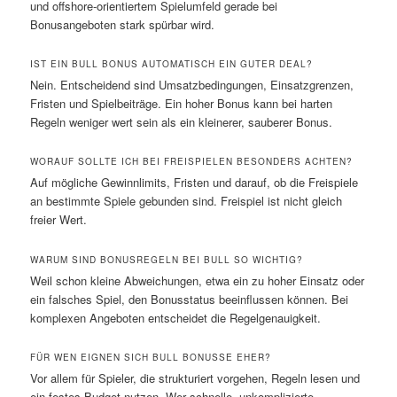
und offshore-orientiertem Spielumfeld gerade bei
Bonusangeboten stark spürbar wird.
IST EIN BULL BONUS AUTOMATISCH EIN GUTER DEAL?
Nein. Entscheidend sind Umsatzbedingungen, Einsatzgrenzen,
Fristen und Spielbeiträge. Ein hoher Bonus kann bei harten
Regeln weniger wert sein als ein kleinerer, sauberer Bonus.
WORAUF SOLLTE ICH BEI FREISPIELEN BESONDERS ACHTEN?
Auf mögliche Gewinnlimits, Fristen und darauf, ob die Freispiele
an bestimmte Spiele gebunden sind. Freispiel ist nicht gleich
freier Wert.
WARUM SIND BONUSREGELN BEI BULL SO WICHTIG?
Weil schon kleine Abweichungen, etwa ein zu hoher Einsatz oder
ein falsches Spiel, den Bonusstatus beeinflussen können. Bei
komplexen Angeboten entscheidet die Regelgenauigkeit.
FÜR WEN EIGNEN SICH BULL BONUSSE EHER?
Vor allem für Spieler, die strukturiert vorgehen, Regeln lesen und
ein festes Budget nutzen. Wer schnelle, unkomplizierte