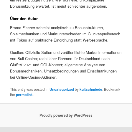
Bonusnutzung erwartet, ist meist schlechter aufgehoben.
Über den Autor
Emma Fischer schreibt analytisch zu Bonusstrukturen,
Spielmechaniken und Marktunterschieden im Glücksspielbereich
mit Fokus auf praktische Einordnung statt Werbesprache.
Quellen: Offizielle Seiten und veröffentlichte Markeninformationen
von Bull Casino; rechtlicher Rahmen für Deutschland nach
GlüStV 2021 und GGL-Kontext; allgemeine Analyse von
Bonusmechaniken, Umsatzbedingungen und Einschränkungen
bei Online-Casino-Aktionen.
This entry was posted in
Uncategorized
by
kultschmiede
. Bookmark
the
permalink
.
Proudly powered by WordPress