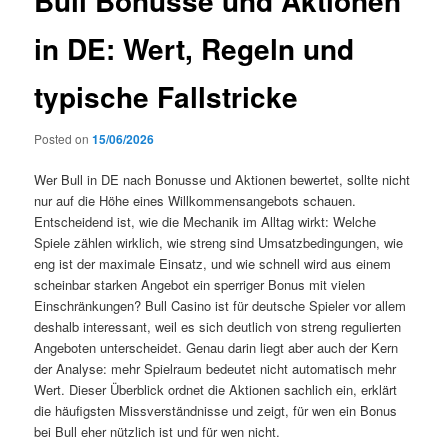
Bull Bonusse und Aktionen
in DE: Wert, Regeln und
typische Fallstricke
Posted on
15/06/2026
Wer Bull in DE nach Bonusse und Aktionen bewertet, sollte nicht
nur auf die Höhe eines Willkommensangebots schauen.
Entscheidend ist, wie die Mechanik im Alltag wirkt: Welche
Spiele zählen wirklich, wie streng sind Umsatzbedingungen, wie
eng ist der maximale Einsatz, und wie schnell wird aus einem
scheinbar starken Angebot ein sperriger Bonus mit vielen
Einschränkungen? Bull Casino ist für deutsche Spieler vor allem
deshalb interessant, weil es sich deutlich von streng regulierten
Angeboten unterscheidet. Genau darin liegt aber auch der Kern
der Analyse: mehr Spielraum bedeutet nicht automatisch mehr
Wert. Dieser Überblick ordnet die Aktionen sachlich ein, erklärt
die häufigsten Missverständnisse und zeigt, für wen ein Bonus
bei Bull eher nützlich ist und für wen nicht.