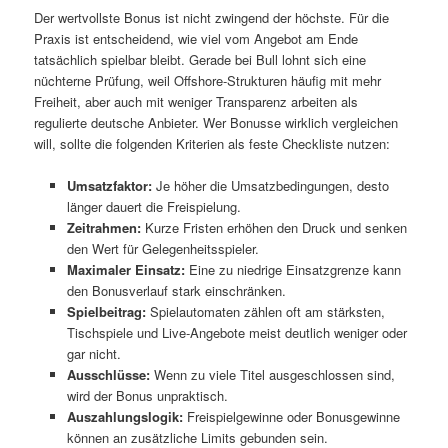
Der wertvollste Bonus ist nicht zwingend der höchste. Für die
Praxis ist entscheidend, wie viel vom Angebot am Ende
tatsächlich spielbar bleibt. Gerade bei Bull lohnt sich eine
nüchterne Prüfung, weil Offshore-Strukturen häufig mit mehr
Freiheit, aber auch mit weniger Transparenz arbeiten als
regulierte deutsche Anbieter. Wer Bonusse wirklich vergleichen
will, sollte die folgenden Kriterien als feste Checkliste nutzen:
Umsatzfaktor:
Je höher die Umsatzbedingungen, desto
länger dauert die Freispielung.
Zeitrahmen:
Kurze Fristen erhöhen den Druck und senken
den Wert für Gelegenheitsspieler.
Maximaler Einsatz:
Eine zu niedrige Einsatzgrenze kann
den Bonusverlauf stark einschränken.
Spielbeitrag:
Spielautomaten zählen oft am stärksten,
Tischspiele und Live-Angebote meist deutlich weniger oder
gar nicht.
Ausschlüsse:
Wenn zu viele Titel ausgeschlossen sind,
wird der Bonus unpraktisch.
Auszahlungslogik:
Freispielgewinne oder Bonusgewinne
können an zusätzliche Limits gebunden sein.