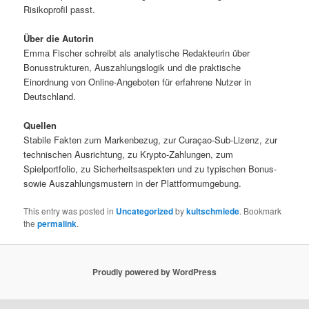
Risikoprofil passt.
Über die Autorin
Emma Fischer schreibt als analytische Redakteurin über
Bonusstrukturen, Auszahlungslogik und die praktische
Einordnung von Online-Angeboten für erfahrene Nutzer in
Deutschland.
Quellen
Stabile Fakten zum Markenbezug, zur Curaçao-Sub-Lizenz, zur
technischen Ausrichtung, zu Krypto-Zahlungen, zum
Spielportfolio, zu Sicherheitsaspekten und zu typischen Bonus-
sowie Auszahlungsmustern in der Plattformumgebung.
This entry was posted in
Uncategorized
by
kultschmiede
. Bookmark
the
permalink
.
Proudly powered by WordPress