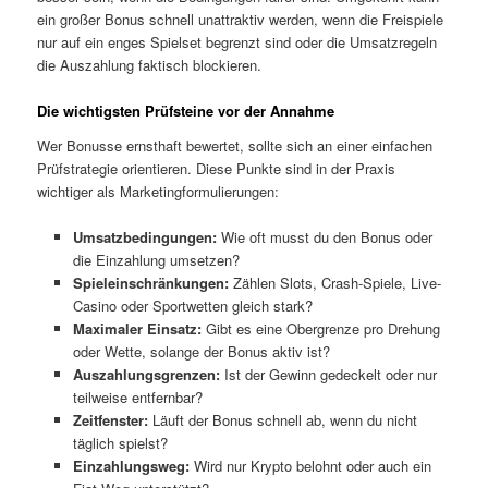
ein großer Bonus schnell unattraktiv werden, wenn die Freispiele
nur auf ein enges Spielset begrenzt sind oder die Umsatzregeln
die Auszahlung faktisch blockieren.
Die wichtigsten Prüfsteine vor der Annahme
Wer Bonusse ernsthaft bewertet, sollte sich an einer einfachen
Prüfstrategie orientieren. Diese Punkte sind in der Praxis
wichtiger als Marketingformulierungen:
Umsatzbedingungen:
Wie oft musst du den Bonus oder
die Einzahlung umsetzen?
Spieleinschränkungen:
Zählen Slots, Crash-Spiele, Live-
Casino oder Sportwetten gleich stark?
Maximaler Einsatz:
Gibt es eine Obergrenze pro Drehung
oder Wette, solange der Bonus aktiv ist?
Auszahlungsgrenzen:
Ist der Gewinn gedeckelt oder nur
teilweise entfernbar?
Zeitfenster:
Läuft der Bonus schnell ab, wenn du nicht
täglich spielst?
Einzahlungsweg:
Wird nur Krypto belohnt oder auch ein