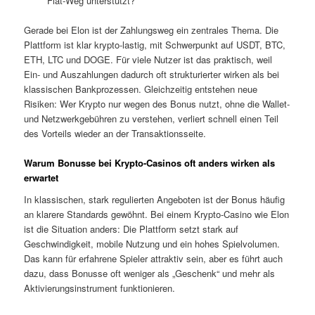
Fiat-Weg unterstützt?
Gerade bei Elon ist der Zahlungsweg ein zentrales Thema. Die
Plattform ist klar krypto-lastig, mit Schwerpunkt auf USDT, BTC,
ETH, LTC und DOGE. Für viele Nutzer ist das praktisch, weil
Ein- und Auszahlungen dadurch oft strukturierter wirken als bei
klassischen Bankprozessen. Gleichzeitig entstehen neue
Risiken: Wer Krypto nur wegen des Bonus nutzt, ohne die Wallet-
und Netzwerkgebühren zu verstehen, verliert schnell einen Teil
des Vorteils wieder an der Transaktionsseite.
Warum Bonusse bei Krypto-Casinos oft anders wirken als
erwartet
In klassischen, stark regulierten Angeboten ist der Bonus häufig
an klarere Standards gewöhnt. Bei einem Krypto-Casino wie Elon
ist die Situation anders: Die Plattform setzt stark auf
Geschwindigkeit, mobile Nutzung und ein hohes Spielvolumen.
Das kann für erfahrene Spieler attraktiv sein, aber es führt auch
dazu, dass Bonusse oft weniger als „Geschenk“ und mehr als
Aktivierungsinstrument funktionieren.