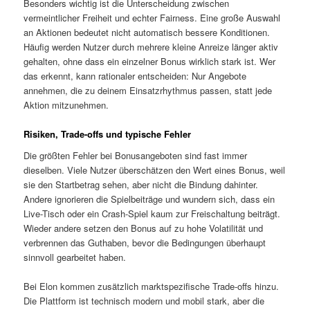
Besonders wichtig ist die Unterscheidung zwischen
vermeintlicher Freiheit und echter Fairness. Eine große Auswahl
an Aktionen bedeutet nicht automatisch bessere Konditionen.
Häufig werden Nutzer durch mehrere kleine Anreize länger aktiv
gehalten, ohne dass ein einzelner Bonus wirklich stark ist. Wer
das erkennt, kann rationaler entscheiden: Nur Angebote
annehmen, die zu deinem Einsatzrhythmus passen, statt jede
Aktion mitzunehmen.
Risiken, Trade-offs und typische Fehler
Die größten Fehler bei Bonusangeboten sind fast immer
dieselben. Viele Nutzer überschätzen den Wert eines Bonus, weil
sie den Startbetrag sehen, aber nicht die Bindung dahinter.
Andere ignorieren die Spielbeiträge und wundern sich, dass ein
Live-Tisch oder ein Crash-Spiel kaum zur Freischaltung beiträgt.
Wieder andere setzen den Bonus auf zu hohe Volatilität und
verbrennen das Guthaben, bevor die Bedingungen überhaupt
sinnvoll gearbeitet haben.
Bei Elon kommen zusätzlich marktspezifische Trade-offs hinzu.
Die Plattform ist technisch modern und mobil stark, aber die