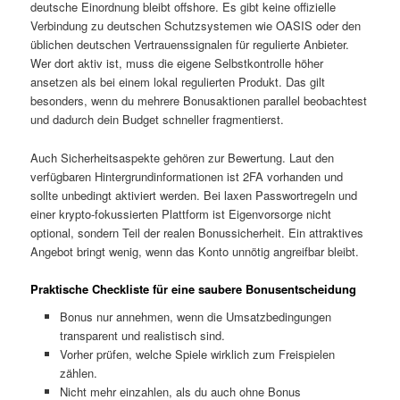
deutsche Einordnung bleibt offshore. Es gibt keine offizielle
Verbindung zu deutschen Schutzsystemen wie OASIS oder den
üblichen deutschen Vertrauenssignalen für regulierte Anbieter.
Wer dort aktiv ist, muss die eigene Selbstkontrolle höher
ansetzen als bei einem lokal regulierten Produkt. Das gilt
besonders, wenn du mehrere Bonusaktionen parallel beobachtest
und dadurch dein Budget schneller fragmentierst.
Auch Sicherheitsaspekte gehören zur Bewertung. Laut den
verfügbaren Hintergrundinformationen ist 2FA vorhanden und
sollte unbedingt aktiviert werden. Bei laxen Passwortregeln und
einer krypto-fokussierten Plattform ist Eigenvorsorge nicht
optional, sondern Teil der realen Bonussicherheit. Ein attraktives
Angebot bringt wenig, wenn das Konto unnötig angreifbar bleibt.
Praktische Checkliste für eine saubere Bonusentscheidung
Bonus nur annehmen, wenn die Umsatzbedingungen
transparent und realistisch sind.
Vorher prüfen, welche Spiele wirklich zum Freispielen
zählen.
Nicht mehr einzahlen, als du auch ohne Bonus