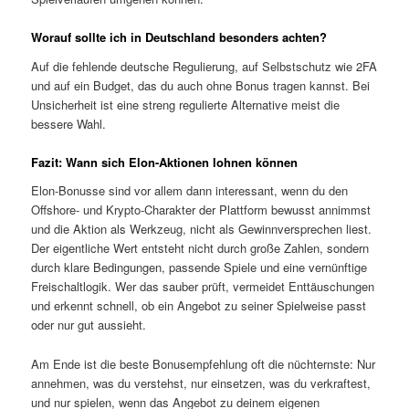
Worauf sollte ich in Deutschland besonders achten?
Auf die fehlende deutsche Regulierung, auf Selbstschutz wie 2FA
und auf ein Budget, das du auch ohne Bonus tragen kannst. Bei
Unsicherheit ist eine streng regulierte Alternative meist die
bessere Wahl.
Fazit: Wann sich Elon-Aktionen lohnen können
Elon-Bonusse sind vor allem dann interessant, wenn du den
Offshore- und Krypto-Charakter der Plattform bewusst annimmst
und die Aktion als Werkzeug, nicht als Gewinnversprechen liest.
Der eigentliche Wert entsteht nicht durch große Zahlen, sondern
durch klare Bedingungen, passende Spiele und eine vernünftige
Freischaltlogik. Wer das sauber prüft, vermeidet Enttäuschungen
und erkennt schnell, ob ein Angebot zu seiner Spielweise passt
oder nur gut aussieht.
Am Ende ist die beste Bonusempfehlung oft die nüchternste: Nur
annehmen, was du verstehst, nur einsetzen, was du verkraftest,
und nur spielen, wenn das Angebot zu deinem eigenen