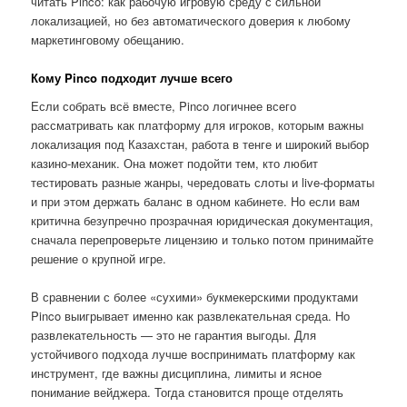
читать Pinco: как рабочую игровую среду с сильной
локализацией, но без автоматического доверия к любому
маркетинговому обещанию.
Кому Pinco подходит лучше всего
Если собрать всё вместе, Pinco логичнее всего
рассматривать как платформу для игроков, которым важны
локализация под Казахстан, работа в тенге и широкий выбор
казино-механик. Она может подойти тем, кто любит
тестировать разные жанры, чередовать слоты и live-форматы
и при этом держать баланс в одном кабинете. Но если вам
критична безупречно прозрачная юридическая документация,
сначала перепроверьте лицензию и только потом принимайте
решение о крупной игре.
В сравнении с более «сухими» букмекерскими продуктами
Pinco выигрывает именно как развлекательная среда. Но
развлекательность — это не гарантия выгоды. Для
устойчивого подхода лучше воспринимать платформу как
инструмент, где важны дисциплина, лимиты и ясное
понимание вейджера. Тогда становится проще отделять