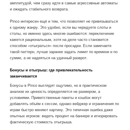
амплитудой, чем сразу идти в самые агрессивные автоматы
и ожидать стабильного возврата.
Pinco интересен ещё и тем, что позволяет не привязываться
к одному жанру. Это удобно, если вы чередуете слоты и
столы, но именно здесь многие ошибаются: переключение
кажется рациональным, хотя на деле часто становится
способом «отыграться» после просадки. Если замечаете
такой паттерн, лучше заранее задать лимит по времени и по
сумме, а не надеяться на удачный разврот.
Бонусы и отыгрыш: где привлекательность
заканчивается
Бонусы в Pinco выглядят ощутимо, но в практическом
анализе их ценность определяется не размером, а
условиями. Приветственные пакеты и кэшбэк могут
добавлять объём к сессии, однако вейджер и ограничения по
играм быстро меняют картину. Это типичная ошибка даже
опытных игроков: видеть процент на баннере и игнорировать
фактическую стоимость отыгрыша.