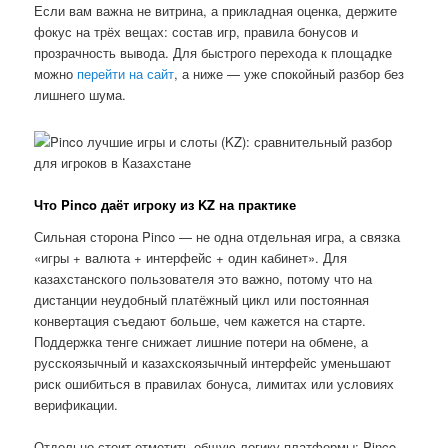
Если вам важна не витрина, а прикладная оценка, держите
фокус на трёх вещах: состав игр, правила бонусов и
прозрачность вывода. Для быстрого перехода к площадке
можно
перейти на сайт
, а ниже — уже спокойный разбор без
лишнего шума.
Что Pinco даёт игроку из KZ на практике
Сильная сторона Pinco — не одна отдельная игра, а связка
«игры + валюта + интерфейс + один кабинет». Для
казахстанского пользователя это важно, потому что на
дистанции неудобный платёжный цикл или постоянная
конвертация съедают больше, чем кажется на старте.
Поддержка тенге снижает лишние потери на обмене, а
русскоязычный и казахскоязычный интерфейс уменьшают
риск ошибиться в правилах бонуса, лимитах или условиях
верификации.
Отдельно стоит отметить общую логику платформы: Pinco