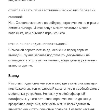
СТОИТ ЛИ БРАТЬ ПРИВЕТСТВЕННЫЙ БОНУС БЕЗ ПРОВЕРКИ
УСЛОВИЙ?
Нет. Сначала смотрите на вейджер, ограничения по играм и
лимиты вывода. Иначе бонус может оказаться менее
полезным, чем обычная игра без него.
НУЖНО ЛИ ПРОХОДИТЬ ВЕРИФИКАЦИЮ?
С высокой вероятностью да, особенно перед первым
выводом. Лучше заранее подготовить документы и не
откладывать этот этап на момент, когда деньги уже нужно
вывести срочно.
Вывод
Pinco выглядит сильнее всего там, где важны локализация
под Казахстан, тенге, широкий каталог игр и удобный вход с
мобильных устройств. Но как и у любой офшорной
платформы, у него есть свои ограничения: не до конца
прозрачная лицензия, важность KYC и необходимость
внимательно читать бонусные правила. Поэтому честная