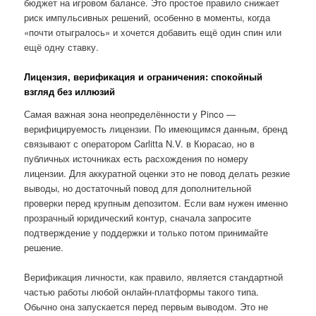
бюджет на игровом балансе. Это простое правило снижает
риск импульсивных решений, особенно в моменты, когда
«почти отыгралось» и хочется добавить ещё один спин или
ещё одну ставку.
Лицензия, верификация и ограничения: спокойный
взгляд без иллюзий
Самая важная зона неопределённости у Pinco —
верифицируемость лицензии. По имеющимся данным, бренд
связывают с оператором Carlitta N.V. в Кюрасао, но в
публичных источниках есть расхождения по номеру
лицензии. Для аккуратной оценки это не повод делать резкие
выводы, но достаточный повод для дополнительной
проверки перед крупным депозитом. Если вам нужен именно
прозрачный юридический контур, сначала запросите
подтверждение у поддержки и только потом принимайте
решение.
Верификация личности, как правило, является стандартной
частью работы любой онлайн-платформы такого типа.
Обычно она запускается перед первым выводом. Это не