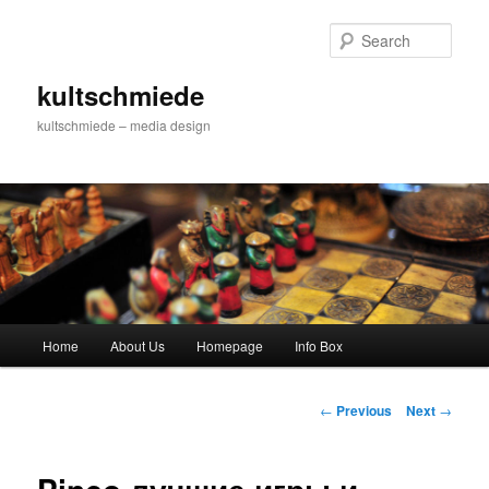
Skip
to
Sear
primary
content
kultschmiede
kultschmiede – media design
Main
Home
About Us
Homepage
Info Box
menu
Post
←
Previous
Next
→
navigation