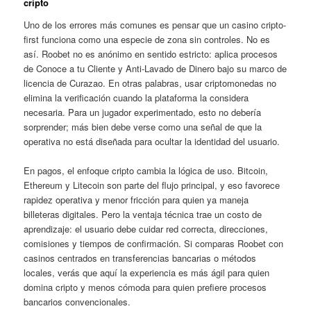
cripto
Uno de los errores más comunes es pensar que un casino cripto-
first funciona como una especie de zona sin controles. No es
así. Roobet no es anónimo en sentido estricto: aplica procesos
de Conoce a tu Cliente y Anti-Lavado de Dinero bajo su marco de
licencia de Curazao. En otras palabras, usar criptomonedas no
elimina la verificación cuando la plataforma la considera
necesaria. Para un jugador experimentado, esto no debería
sorprender; más bien debe verse como una señal de que la
operativa no está diseñada para ocultar la identidad del usuario.
En pagos, el enfoque cripto cambia la lógica de uso. Bitcoin,
Ethereum y Litecoin son parte del flujo principal, y eso favorece
rapidez operativa y menor fricción para quien ya maneja
billeteras digitales. Pero la ventaja técnica trae un costo de
aprendizaje: el usuario debe cuidar red correcta, direcciones,
comisiones y tiempos de confirmación. Si comparas Roobet con
casinos centrados en transferencias bancarias o métodos
locales, verás que aquí la experiencia es más ágil para quien
domina cripto y menos cómoda para quien prefiere procesos
bancarios convencionales.