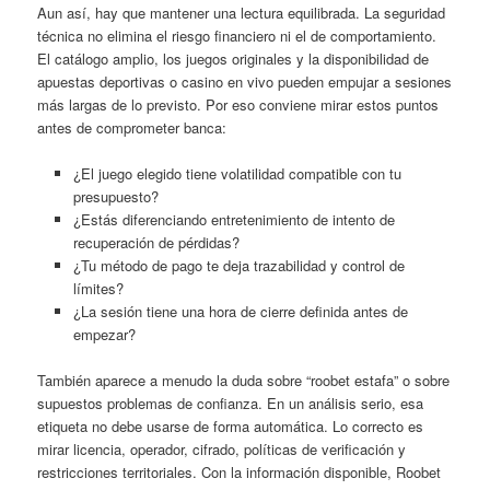
Aun así, hay que mantener una lectura equilibrada. La seguridad
técnica no elimina el riesgo financiero ni el de comportamiento.
El catálogo amplio, los juegos originales y la disponibilidad de
apuestas deportivas o casino en vivo pueden empujar a sesiones
más largas de lo previsto. Por eso conviene mirar estos puntos
antes de comprometer banca:
¿El juego elegido tiene volatilidad compatible con tu
presupuesto?
¿Estás diferenciando entretenimiento de intento de
recuperación de pérdidas?
¿Tu método de pago te deja trazabilidad y control de
límites?
¿La sesión tiene una hora de cierre definida antes de
empezar?
También aparece a menudo la duda sobre “roobet estafa” o sobre
supuestos problemas de confianza. En un análisis serio, esa
etiqueta no debe usarse de forma automática. Lo correcto es
mirar licencia, operador, cifrado, políticas de verificación y
restricciones territoriales. Con la información disponible, Roobet