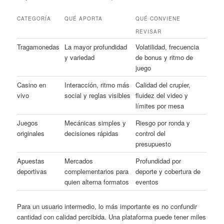
CATEGORÍA
QUÉ APORTA
QUÉ CONVIENE
REVISAR
Tragamonedas
La mayor profundidad
Volatilidad, frecuencia
y variedad
de bonus y ritmo de
juego
Casino en
Interacción, ritmo más
Calidad del crupier,
vivo
social y reglas visibles
fluidez del video y
límites por mesa
Juegos
Mecánicas simples y
Riesgo por ronda y
originales
decisiones rápidas
control del
presupuesto
Apuestas
Mercados
Profundidad por
deportivas
complementarios para
deporte y cobertura de
quien alterna formatos
eventos
Para un usuario intermedio, lo más importante es no confundir
cantidad con calidad percibida. Una plataforma puede tener miles