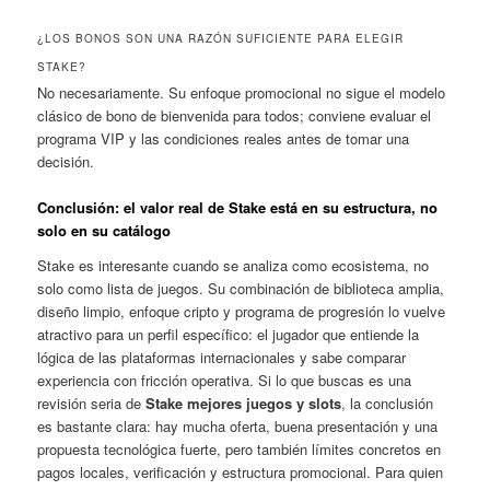
¿LOS BONOS SON UNA RAZÓN SUFICIENTE PARA ELEGIR
STAKE?
No necesariamente. Su enfoque promocional no sigue el modelo
clásico de bono de bienvenida para todos; conviene evaluar el
programa VIP y las condiciones reales antes de tomar una
decisión.
Conclusión: el valor real de Stake está en su estructura, no
solo en su catálogo
Stake es interesante cuando se analiza como ecosistema, no
solo como lista de juegos. Su combinación de biblioteca amplia,
diseño limpio, enfoque cripto y programa de progresión lo vuelve
atractivo para un perfil específico: el jugador que entiende la
lógica de las plataformas internacionales y sabe comparar
experiencia con fricción operativa. Si lo que buscas es una
revisión seria de
Stake mejores juegos y slots
, la conclusión
es bastante clara: hay mucha oferta, buena presentación y una
propuesta tecnológica fuerte, pero también límites concretos en
pagos locales, verificación y estructura promocional. Para quien