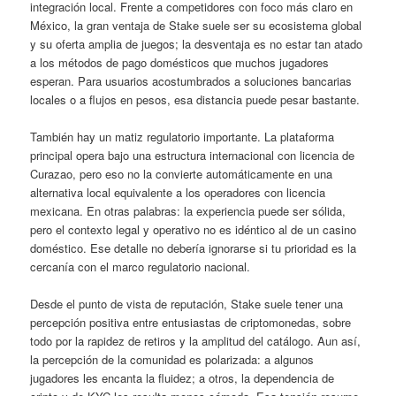
integración local. Frente a competidores con foco más claro en
México, la gran ventaja de Stake suele ser su ecosistema global
y su oferta amplia de juegos; la desventaja es no estar tan atado
a los métodos de pago domésticos que muchos jugadores
esperan. Para usuarios acostumbrados a soluciones bancarias
locales o a flujos en pesos, esa distancia puede pesar bastante.
También hay un matiz regulatorio importante. La plataforma
principal opera bajo una estructura internacional con licencia de
Curazao, pero eso no la convierte automáticamente en una
alternativa local equivalente a los operadores con licencia
mexicana. En otras palabras: la experiencia puede ser sólida,
pero el contexto legal y operativo no es idéntico al de un casino
doméstico. Ese detalle no debería ignorarse si tu prioridad es la
cercanía con el marco regulatorio nacional.
Desde el punto de vista de reputación, Stake suele tener una
percepción positiva entre entusiastas de criptomonedas, sobre
todo por la rapidez de retiros y la amplitud del catálogo. Aun así,
la percepción de la comunidad es polarizada: a algunos
jugadores les encanta la fluidez; a otros, la dependencia de