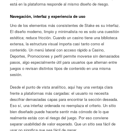
está en la plataforma responde al mismo diseño de riesgo.
Navegación, interfaz y experiencia de uso
Uno de los elementos más consistentes de Stake es su interfaz.
El diseño moderno, limpio y minimalista no es solo una cuestión
estética; reduce fricción. Cuando un casino tiene una biblioteca
extensa, la estructura visual importa casi tanto como el
contenido. Un menú lateral con acceso rápido a Casino,
Deportes, Promociones y perfil permite moverse sin demasiados
pasos, algo especialmente útil para usuarios que alternan entre
juegos o revisan distintos tipos de contenido en una misma
sesión.
Desde el punto de vista analítico, aquí hay una ventaja clara
frente a plataformas más cargadas: el usuario no necesita
descifrar demasiadas capas para encontrar la sección deseada.
Eso sí, una interfaz ordenada no reemplaza el criterio. Un sitio
bien diseñado puede hacerte sentir más cómodo de lo que
realmente estás con el riesgo del juego. Por eso conviene
separar usabilidad de valor esperado. Que un sitio sea fácil de
usar no significa que sea fácil de ganar.