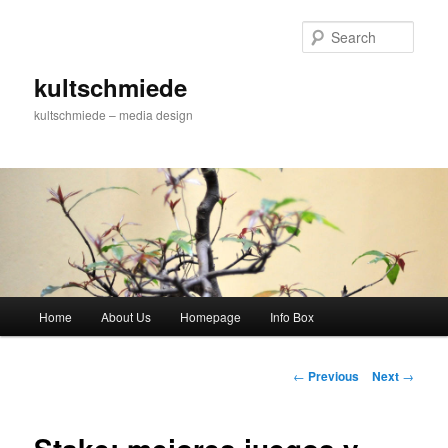
Skip
to
Sear
primary
content
kultschmiede
kultschmiede – media design
Main
Home
About Us
Homepage
Info Box
menu
Post
←
Previous
Next
→
navigation