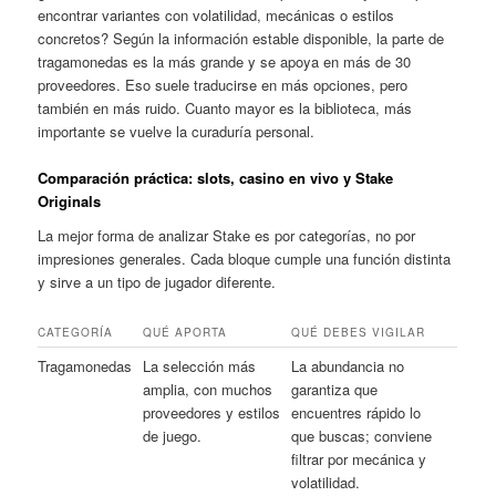
encontrar variantes con volatilidad, mecánicas o estilos
concretos? Según la información estable disponible, la parte de
tragamonedas es la más grande y se apoya en más de 30
proveedores. Eso suele traducirse en más opciones, pero
también en más ruido. Cuanto mayor es la biblioteca, más
importante se vuelve la curaduría personal.
Comparación práctica: slots, casino en vivo y Stake
Originals
La mejor forma de analizar Stake es por categorías, no por
impresiones generales. Cada bloque cumple una función distinta
y sirve a un tipo de jugador diferente.
CATEGORÍA
QUÉ APORTA
QUÉ DEBES VIGILAR
Tragamonedas
La selección más
La abundancia no
amplia, con muchos
garantiza que
proveedores y estilos
encuentres rápido lo
de juego.
que buscas; conviene
filtrar por mecánica y
volatilidad.