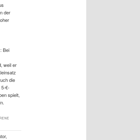
us
n der
hoher
: Bei
, weil er
leinsatz
ruch die
 5-€-
en spielt,
n.
RENE
tor,