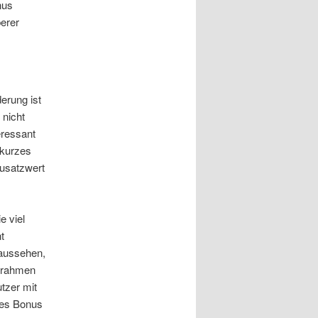
nus
berer
erung ist
 nicht
eressant
 kurzes
Zusatzwert
e viel
t
 aussehen,
itrahmen
utzer mit
 des Bonus