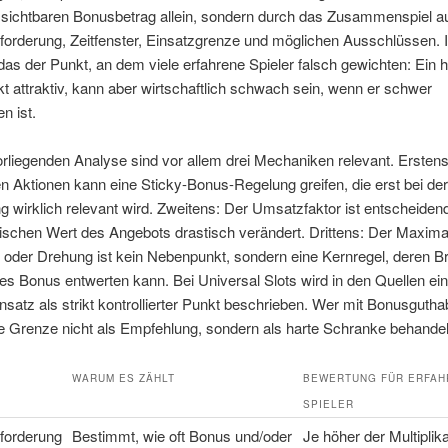
 sichtbaren Bonusbetrag allein, sondern durch das Zusammenspiel a
orderung, Zeitfenster, Einsatzgrenze und möglichen Ausschlüssen. I
 das der Punkt, an dem viele erfahrene Spieler falsch gewichten: Ein 
t attraktiv, kann aber wirtschaftlich schwach sein, wenn er schwer
n ist.
rliegenden Analyse sind vor allem drei Mechaniken relevant. Erstens
 Aktionen kann eine Sticky-Bonus-Regelung greifen, die erst bei der
 wirklich relevant wird. Zweitens: Der Umsatzfaktor ist entscheidend
tischen Wert des Angebots drastisch verändert. Drittens: Der Maxima
oder Drehung ist kein Nebenpunkt, sondern eine Kernregel, deren B
s Bonus entwerten kann. Bei Universal Slots wird in den Quellen ein
satz als strikt kontrollierter Punkt beschrieben. Wer mit Bonusguthab
se Grenze nicht als Empfehlung, sondern als harte Schranke behandel
WARUM ES ZÄHLT
BEWERTUNG FÜR ERFAH
SPIELER
forderung
Bestimmt, wie oft Bonus und/oder
Je höher der Multiplika