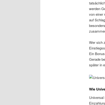
tatsächlic
werden Ge
von einer 
auf Schlag
besonders
zusammen
Wer sich z
Einstiegss
Ein Bonus 
Gerade bei
später in 
Wie Unive
Universal 
Einzahlung