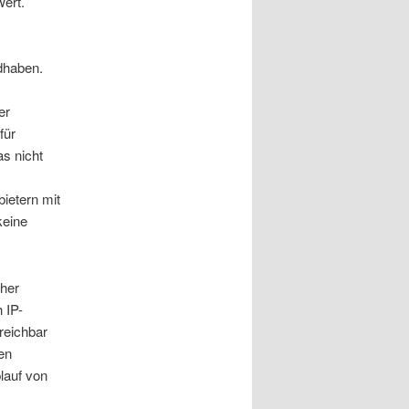
ert.
ndhaben.
er
für
s nicht
ietern mit
keine
cher
 IP-
reichbar
nen
lauf von