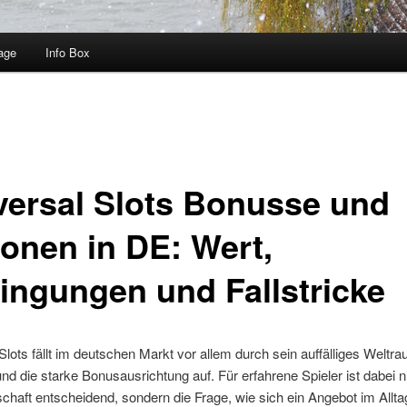
age
Info Box
versal Slots Bonusse und
ionen in DE: Wert,
ingungen und Fallstricke
Slots fällt im deutschen Markt vor allem durch sein auffälliges Weltr
nd die starke Bonusausrichtung auf. Für erfahrene Spieler ist dabei ni
haft entscheidend, sondern die Frage, wie sich ein Angebot im Allta