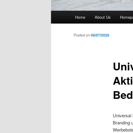
Main
Home
About Us
Homep
menu
Posted on
08/07/2026
Uni
Akt
Bed
Universal 
Branding u
Werbebotsc