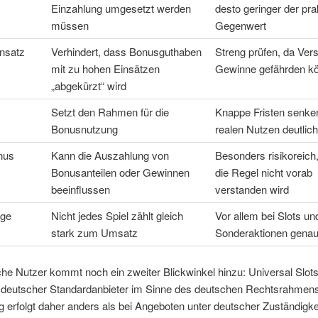
Einzahlung umgesetzt werden
desto geringer der pra
müssen
Gegenwert
nsatz
Verhindert, dass Bonusguthaben
Streng prüfen, da Ver
mit zu hohen Einsätzen
Gewinne gefährden k
„abgekürzt“ wird
Setzt den Rahmen für die
Knappe Fristen senke
Bonusnutzung
realen Nutzen deutlich
nus
Kann die Auszahlung von
Besonders risikoreich
Bonusanteilen oder Gewinnen
die Regel nicht vorab
beeinflussen
verstanden wird
äge
Nicht jedes Spiel zählt gleich
Vor allem bei Slots un
stark zum Umsatz
Sonderaktionen genau
he Nutzer kommt noch ein zweiter Blickwinkel hinzu: Universal Slots 
er deutscher Standardanbieter im Sinne des deutschen Rechtsrahmens
 erfolgt daher anders als bei Angeboten unter deutscher Zuständigkei