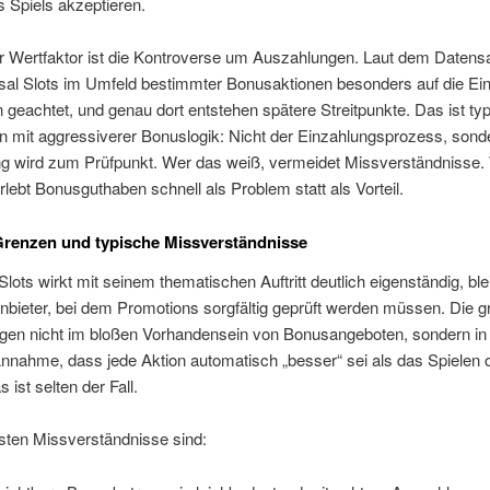
es Spiels akzeptieren.
r Wertfaktor ist die Kontroverse um Auszahlungen. Laut dem Datensa
sal Slots im Umfeld bestimmter Bonusaktionen besonders auf die Ei
 geachtet, und genau dort entstehen spätere Streitpunkte. Das ist typ
n mit aggressiverer Bonuslogik: Nicht der Einzahlungsprozess, sond
g wird zum Prüfpunkt. Wer das weiß, vermeidet Missverständnisse.
 erlebt Bonusguthaben schnell als Problem statt als Vorteil.
Grenzen und typische Missverständnisse
Slots wirkt mit seinem thematischen Auftritt deutlich eigenständig, ble
nbieter, bei dem Promotions sorgfältig geprüft werden müssen. Die g
egen nicht im bloßen Vorhandensein von Bonusangeboten, sondern in
nnahme, dass jede Aktion automatisch „besser“ sei als das Spielen 
 ist selten der Fall.
sten Missverständnisse sind: