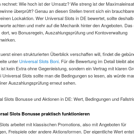
h rechnet: Wie hoch ist der Umsatz? Wie streng ist der Maximaleins
winne überprüft? Genau an diesen Stellen trennt sich ein brauchbar
reinen Lockaktion. Wer Universal Slots in DE bewertet, sollte deshal
worte achten und mehr auf die Mechanik hinter den Angeboten. Das g
 dort, wo Bonusregeln, Auszahlungsprüfung und Kontoverwaltung
wirken.
uerst einen strukturierten Überblick verschaffen will, findet die gebün
eite unter
Universal Slots Boni
. Für die Bewertung im Detail bleibt abe
ist kein Extra ohne Gegenleistung, sondern ein Vertrag mit klaren G
 Universal Slots sollte man die Bedingungen so lesen, als würde ma
einer Auszahlungsprüfung erneut sehen.
rsal Slots Bonusse praktisch funktionieren
Slots arbeitet mit klassischen Promotions, also mit Angeboten für
en, Freispiele oder andere Aktionsformen. Der eigentliche Wert entst