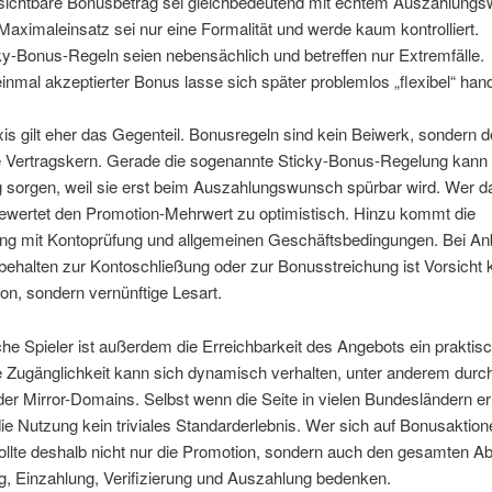
sichtbare Bonusbetrag sei gleichbedeutend mit echtem Auszahlungsw
Maximaleinsatz sei nur eine Formalität und werde kaum kontrolliert.
ky-Bonus-Regeln seien nebensächlich und betreffen nur Extremfälle.
einmal akzeptierter Bonus lasse sich später problemlos „flexibel“ ha
xis gilt eher das Gegenteil. Bonusregeln sind kein Beiwerk, sondern d
he Vertragskern. Gerade die sogenannte Sticky-Bonus-Regelung kann 
 sorgen, weil sie erst beim Auszahlungswunsch spürbar wird. Wer da
bewertet den Promotion-Mehrwert zu optimistisch. Hinzu kommt die
ng mit Kontoprüfung und allgemeinen Geschäftsbedingungen. Bei Anb
behalten zur Kontoschließung oder zur Bonusstreichung ist Vorsicht 
on, sondern vernünftige Lesart.
he Spieler ist außerdem die Erreichbarkeit des Angebots ein praktis
e Zugänglichkeit kann sich dynamisch verhalten, unter anderem durch
er Mirror-Domains. Selbst wenn die Seite in vielen Bundesländern er
t die Nutzung kein triviales Standarderlebnis. Wer sich auf Bonusaktio
sollte deshalb nicht nur die Promotion, sondern auch den gesamten Ab
, Einzahlung, Verifizierung und Auszahlung bedenken.