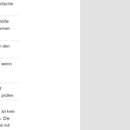
ktische
stöße
önnen
n den
, wenn
d
 prüfen
ist kein
. Die
t mit