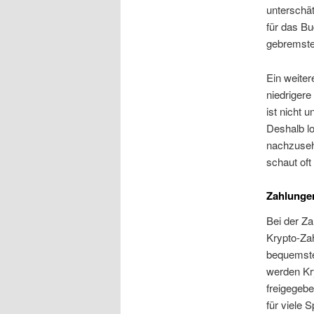
unterschät
für das Bu
gebremste
Ein weiter
niedrigere
ist nicht 
Deshalb lo
nachzusehe
schaut oft
Zahlungen
Bei der Za
Krypto-Za
bequemste
werden Kr
freigegebe
für viele 