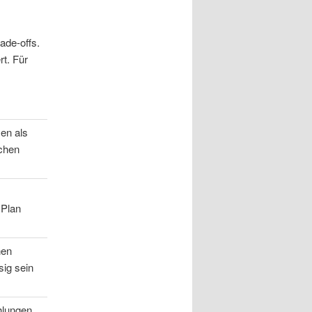
ade-offs.
rt. Für
en als
schen
 Plan
nen
ig sein
hlungen