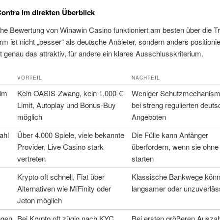
ontra im direkten Überblick
che Bewertung von Winawin Casino funktioniert am besten über die Tr
orm ist nicht „besser“ als deutsche Anbieter, sondern anders positionie
 genau das attraktiv, für andere ein klares Ausschlusskriterium.
VORTEIL
NACHTEIL
eim
Kein OASIS-Zwang, kein 1.000-€-
Weniger Schutzmechanism
Limit, Autoplay und Bonus-Buy
bei streng regulierten deut
möglich
Angeboten
ahl
Über 4.000 Spiele, viele bekannte
Die Fülle kann Anfänger
Provider, Live Casino stark
überfordern, wenn sie ohne
vertreten
starten
Krypto oft schnell, Fiat über
Klassische Bankwege kön
Alternativen wie MiFinity oder
langsamer oder unzuverläss
Jeton möglich
ngen
Bei Krypto oft zügig nach KYC
Bei ersten größeren Ausza