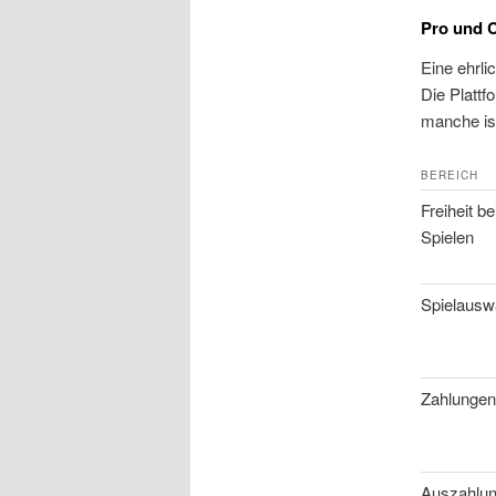
Pro und C
Eine ehrli
Die Plattf
manche ist
BEREICH
Freiheit b
Spielen
Spielausw
Zahlungen
Auszahlu