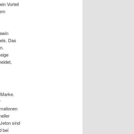
in Vorteil
nem
nawin
iels. Das
n.
zeige
eidet,
e-Marke.
r
rmationen
eller
Jeton sind
d bei