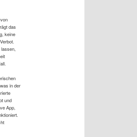
 von
rägt das
g, keine
Verbot.
 lassen,
eit
ll.
erischen
 was in der
rierte
ibt und
tive App,
ktioniert.
cht