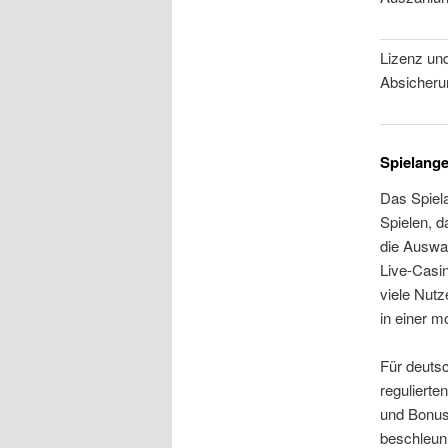
Lizenz un
Absicheru
Spielange
Das Spiela
Spielen, d
die Auswah
Live-Casin
viele Nut
in einer 
Für deutsc
regulierte
und Bonus
beschleuni