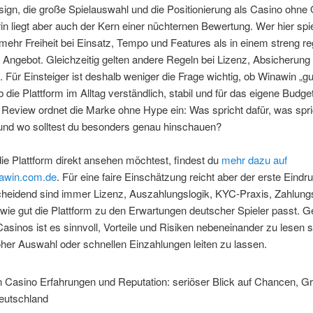
ign, die große Spielauswahl und die Positionierung als Casino ohne
n liegt aber auch der Kern einer nüchternen Bewertung. Wer hier spie
hr Freiheit bei Einsatz, Tempo und Features als in einem streng reg
Angebot. Gleichzeitig gelten andere Regeln bei Lizenz, Absicherung
n. Für Einsteiger ist deshalb weniger die Frage wichtig, ob Winawin „gut
 die Plattform im Alltag verständlich, stabil und für das eigene Budget
r Review ordnet die Marke ohne Hype ein: Was spricht dafür, was spri
und wo solltest du besonders genau hinschauen?
e Plattform direkt ansehen möchtest, findest du
mehr dazu auf
nawin.com.de
. Für eine faire Einschätzung reicht aber der erste Eindr
cheidend sind immer Lizenz, Auszahlungslogik, KYC-Praxis, Zahlun
 wie gut die Plattform zu den Erwartungen deutscher Spieler passt. G
asinos ist es sinnvoll, Vorteile und Risiken nebeneinander zu lesen st
her Auswahl oder schnellen Einzahlungen leiten zu lassen.