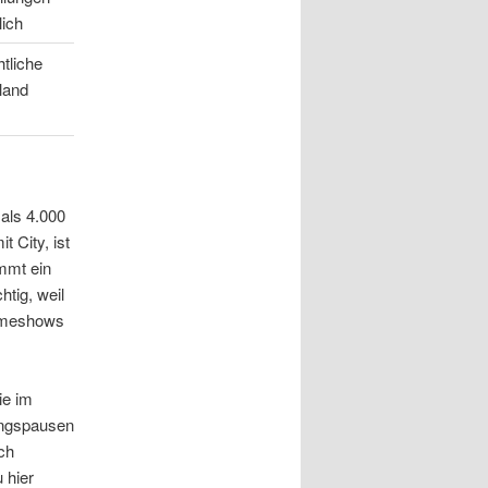
ich
tliche
land
als 4.000
 City, ist
mmt ein
tig, weil
Gameshows
ie im
angspausen
ch
 hier