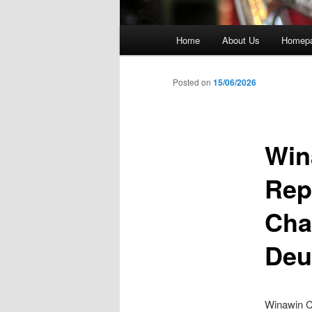
Main
Home
About Us
Homep
menu
Posted on
15/06/2026
Win
Repu
Cha
Deu
Winawin Ca