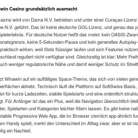
win Casino grundsätzlich ausmacht
asino wird von Dama N.V. betrieben und unter einer Curaçao-Lizenz
ne N.V. geführt. Das ist keine deutsche GGL-Lizenz, und genau das p
pielerlebnis. Für deutsche Nutzer heißt das meist: kein OASIS-Zwan
onatsgrenze, keine 5-Sekunden-Pause und kein generelles Autoplay-
raktisch wirken, weil Slots flüssiger laufen und sich Features nutzen
schland reguliert nicht verfügbar sind. Gleichzeitig ist klar: Mehr Freih
uch weniger regulatorische Nähe und damit weniger Schutz im Streitfa
tzt Winawin auf ein auffälliges Space-Theme, das sich von vielen gen
rflächen abhebt. Technisch läuft die Plattform auf SoftSwiss-Basis,
st für kurze Ladezeiten, stabile Spielstarts und eine ordentlich struktu
t. Für Anfänger ist das ein Plus, weil die Navigation übersichtlich ble
ter, Spielarten und Kategorien leichter filtern lassen. Es gibt keine na
stabile Progressive Web App, die im Browser ziemlich app-ähnlich fun
m Handy spielt, merkt den Unterschied im Alltag zwar, aber er ist ni
ig ein Nachteil.