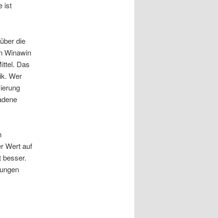
 ist
über die
nn Winawin
ttel. Das
ik. Wer
zierung
ladene
n
r Wert auf
t besser.
tungen