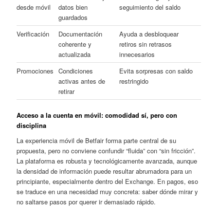
desde móvil
datos bien
seguimiento del saldo
guardados
Verificación
Documentación
Ayuda a desbloquear
coherente y
retiros sin retrasos
actualizada
innecesarios
Promociones
Condiciones
Evita sorpresas con saldo
activas antes de
restringido
retirar
Acceso a la cuenta en móvil: comodidad sí, pero con
disciplina
La experiencia móvil de Betfair forma parte central de su
propuesta, pero no conviene confundir “fluida” con “sin fricción”.
La plataforma es robusta y tecnológicamente avanzada, aunque
la densidad de información puede resultar abrumadora para un
principiante, especialmente dentro del Exchange. En pagos, eso
se traduce en una necesidad muy concreta: saber dónde mirar y
no saltarse pasos por querer ir demasiado rápido.