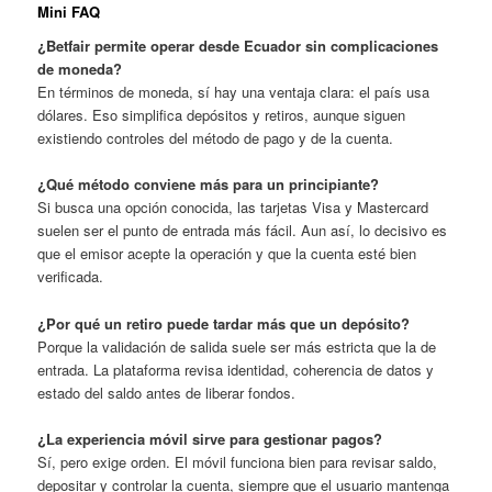
Mini FAQ
¿Betfair permite operar desde Ecuador sin complicaciones
de moneda?
En términos de moneda, sí hay una ventaja clara: el país usa
dólares. Eso simplifica depósitos y retiros, aunque siguen
existiendo controles del método de pago y de la cuenta.
¿Qué método conviene más para un principiante?
Si busca una opción conocida, las tarjetas Visa y Mastercard
suelen ser el punto de entrada más fácil. Aun así, lo decisivo es
que el emisor acepte la operación y que la cuenta esté bien
verificada.
¿Por qué un retiro puede tardar más que un depósito?
Porque la validación de salida suele ser más estricta que la de
entrada. La plataforma revisa identidad, coherencia de datos y
estado del saldo antes de liberar fondos.
¿La experiencia móvil sirve para gestionar pagos?
Sí, pero exige orden. El móvil funciona bien para revisar saldo,
depositar y controlar la cuenta, siempre que el usuario mantenga