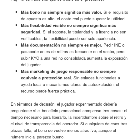
Más bono no siempre significa más valor.
Si el requisito
de apuesta es alto, el coste real puede superar la utilidad.
Más flexibilidad visible no siempre significa más
seguridad.
Si el soporte, la titularidad y la licencia no son
verificables, la flexibilidad puede ser solo apariencia.
Más documentación no siempre es mejor.
Pedir INE o
pasaporte antes de retiros es frecuente en el sector, pero
subir KYC a una red no consolidada aumenta la exposición
del jugador.
Más marketing de juego responsable no siempre
equivale a protección real.
Sin enlaces funcionales a
ayuda local o mecanismos claros de autoexclusión, el
recurso pierde fuerza práctica.
En términos de decisión, el jugador experimentado debería
preguntarse si el beneficio promocional compensa tres cosas: el
tiempo necesario para liberarlo, la incertidumbre sobre el retiro y
el nivel de transparencia del operador. Si cualquiera de esas tres
piezas falla, el bono se vuelve menos atractivo, aunque el
número inicial parezca bueno.