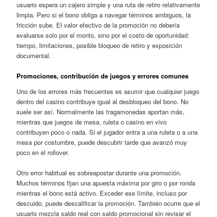
usuario espera un cajero simple y una ruta de retiro relativamente
limpia. Pero si el bono obliga a navegar términos ambiguos, la
fricción sube. El valor efectivo de la promoción no debería
evaluarse solo por el monto, sino por el costo de oportunidad:
tiempo, limitaciones, posible bloqueo de retiro y exposición
documental.
Promociones, contribución de juegos y errores comunes
Uno de los errores más frecuentes es asumir que cualquier juego
dentro del casino contribuye igual al desbloqueo del bono. No
suele ser así. Normalmente las tragamonedas aportan más,
mientras que juegos de mesa, ruleta o casino en vivo
contribuyen poco o nada. Si el jugador entra a una ruleta o a una
mesa por costumbre, puede descubrir tarde que avanzó muy
poco en el rollover.
Otro error habitual es sobreapostar durante una promoción.
Muchos términos fijan una apuesta máxima por giro o por ronda
mientras el bono está activo. Exceder ese límite, incluso por
descuido, puede descalificar la promoción. También ocurre que el
usuario mezcla saldo real con saldo promocional sin revisar el