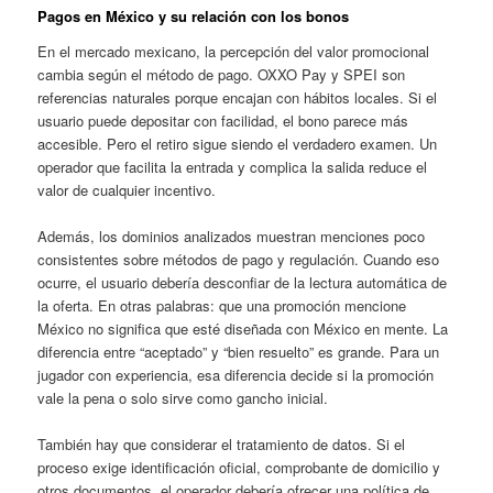
Pagos en México y su relación con los bonos
En el mercado mexicano, la percepción del valor promocional
cambia según el método de pago. OXXO Pay y SPEI son
referencias naturales porque encajan con hábitos locales. Si el
usuario puede depositar con facilidad, el bono parece más
accesible. Pero el retiro sigue siendo el verdadero examen. Un
operador que facilita la entrada y complica la salida reduce el
valor de cualquier incentivo.
Además, los dominios analizados muestran menciones poco
consistentes sobre métodos de pago y regulación. Cuando eso
ocurre, el usuario debería desconfiar de la lectura automática de
la oferta. En otras palabras: que una promoción mencione
México no significa que esté diseñada con México en mente. La
diferencia entre “aceptado” y “bien resuelto” es grande. Para un
jugador con experiencia, esa diferencia decide si la promoción
vale la pena o solo sirve como gancho inicial.
También hay que considerar el tratamiento de datos. Si el
proceso exige identificación oficial, comprobante de domicilio y
otros documentos, el operador debería ofrecer una política de