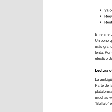
Valo
Requ
Rest
En el merc
Un bono qu
más grande
lenta. Por
efectivo d
Lectura d
La ambigüe
Parte de l
plataform
muchas ve
“Buffalo” e