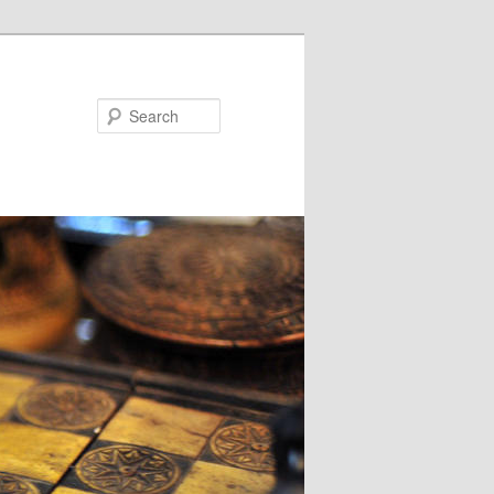
Search