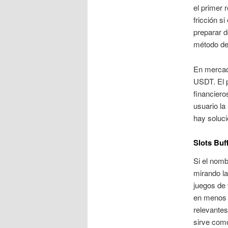
el primer 
fricción s
preparar d
método de
En mercado
USDT. El 
financiero
usuario la
hay soluci
Slots Buff
Si el nomb
mirando la
juegos de 
en menos e
relevantes
sirve como