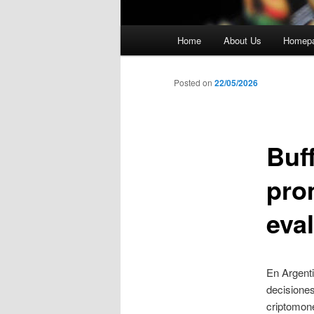
Main
Home
About Us
Homep
menu
Posted on
22/05/2026
Buf
pro
eval
En Argenti
decisiones
criptomone