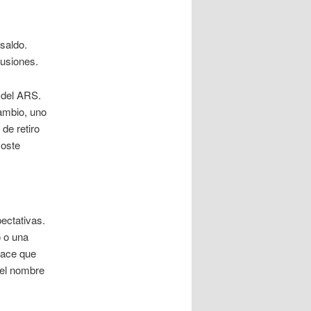
 saldo.
lusiones.
d del ARS.
cambio, uno
de retiro
coste
ectativas.
o o una
hace que
del nombre