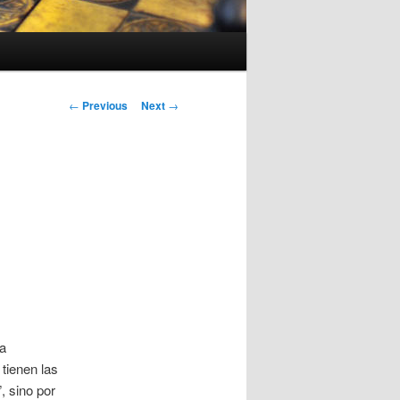
Post
←
Previous
Next
→
navigation
 a
 tienen las
, sino por