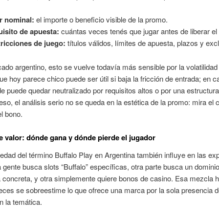
r nominal:
el importe o beneficio visible de la promo.
isito de apuesta:
cuántas veces tenés que jugar antes de liberar el
ricciones de juego:
títulos válidos, límites de apuesta, plazos y exc
ado argentino, esto se vuelve todavía más sensible por la volatilida
e hoy parece chico puede ser útil si baja la fricción de entrada; en 
 puede quedar neutralizado por requisitos altos o por una estructura 
 eso, el análisis serio no se queda en la estética de la promo: mira el 
el bono.
e valor: dónde gana y dónde pierde el jugador
dad del término Buffalo Play en Argentina también influye en las exp
a gente busca slots “Buffalo” específicas, otra parte busca un domini
a concreta, y otra simplemente quiere bonos de casino. Esa mezcla 
ces se sobreestime lo que ofrece una marca por la sola presencia 
n la temática.