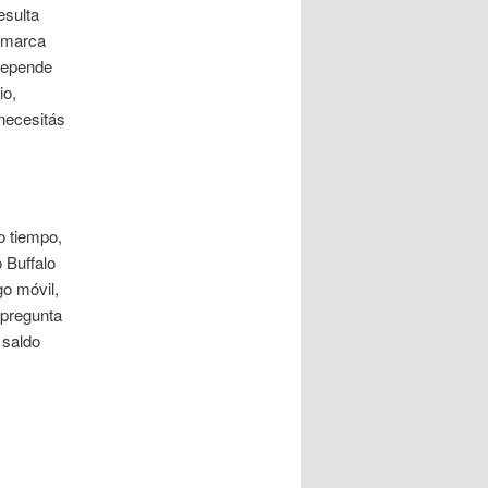
esulta
a marca
 depende
io,
 necesitás
o tiempo,
 Buffalo
go móvil,
 pregunta
 saldo