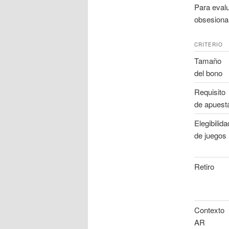
Para evalu
obsesionar
CRITERIO
Tamaño
del bono
Requisito
de apuest
Elegibilida
de juegos
Retiro
Contexto
AR