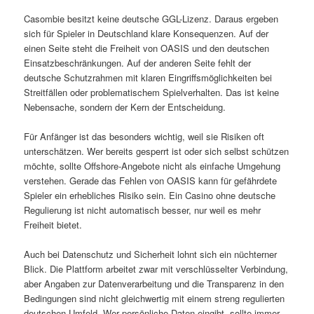
Casombie besitzt keine deutsche GGL-Lizenz. Daraus ergeben
sich für Spieler in Deutschland klare Konsequenzen. Auf der
einen Seite steht die Freiheit von OASIS und den deutschen
Einsatzbeschränkungen. Auf der anderen Seite fehlt der
deutsche Schutzrahmen mit klaren Eingriffsmöglichkeiten bei
Streitfällen oder problematischem Spielverhalten. Das ist keine
Nebensache, sondern der Kern der Entscheidung.
Für Anfänger ist das besonders wichtig, weil sie Risiken oft
unterschätzen. Wer bereits gesperrt ist oder sich selbst schützen
möchte, sollte Offshore-Angebote nicht als einfache Umgehung
verstehen. Gerade das Fehlen von OASIS kann für gefährdete
Spieler ein erhebliches Risiko sein. Ein Casino ohne deutsche
Regulierung ist nicht automatisch besser, nur weil es mehr
Freiheit bietet.
Auch bei Datenschutz und Sicherheit lohnt sich ein nüchterner
Blick. Die Plattform arbeitet zwar mit verschlüsselter Verbindung,
aber Angaben zur Datenverarbeitung und die Transparenz in den
Bedingungen sind nicht gleichwertig mit einem streng regulierten
deutschen Umfeld. Wer persönliche Daten eingibt, sollte immer