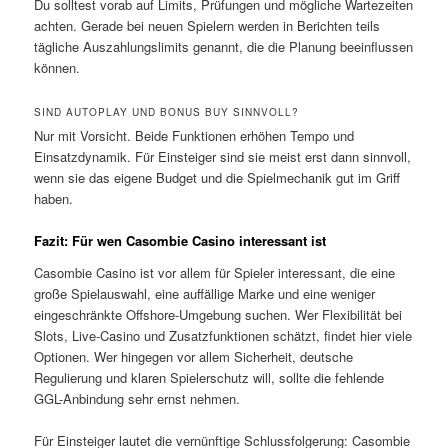
Du solltest vorab auf Limits, Prüfungen und mögliche Wartezeiten
achten. Gerade bei neuen Spielern werden in Berichten teils
tägliche Auszahlungslimits genannt, die die Planung beeinflussen
können.
SIND AUTOPLAY UND BONUS BUY SINNVOLL?
Nur mit Vorsicht. Beide Funktionen erhöhen Tempo und
Einsatzdynamik. Für Einsteiger sind sie meist erst dann sinnvoll,
wenn sie das eigene Budget und die Spielmechanik gut im Griff
haben.
Fazit: Für wen Casombie Casino interessant ist
Casombie Casino ist vor allem für Spieler interessant, die eine
große Spielauswahl, eine auffällige Marke und eine weniger
eingeschränkte Offshore-Umgebung suchen. Wer Flexibilität bei
Slots, Live-Casino und Zusatzfunktionen schätzt, findet hier viele
Optionen. Wer hingegen vor allem Sicherheit, deutsche
Regulierung und klaren Spielerschutz will, sollte die fehlende
GGL-Anbindung sehr ernst nehmen.
Für Einsteiger lautet die vernünftige Schlussfolgerung: Casombie