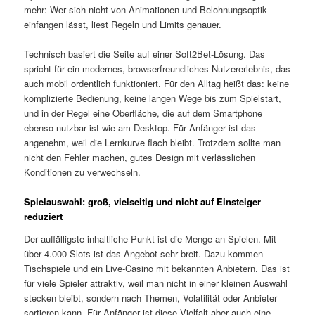
mehr: Wer sich nicht von Animationen und Belohnungsoptik
einfangen lässt, liest Regeln und Limits genauer.
Technisch basiert die Seite auf einer Soft2Bet-Lösung. Das
spricht für ein modernes, browserfreundliches Nutzererlebnis, das
auch mobil ordentlich funktioniert. Für den Alltag heißt das: keine
komplizierte Bedienung, keine langen Wege bis zum Spielstart,
und in der Regel eine Oberfläche, die auf dem Smartphone
ebenso nutzbar ist wie am Desktop. Für Anfänger ist das
angenehm, weil die Lernkurve flach bleibt. Trotzdem sollte man
nicht den Fehler machen, gutes Design mit verlässlichen
Konditionen zu verwechseln.
Spielauswahl: groß, vielseitig und nicht auf Einsteiger
reduziert
Der auffälligste inhaltliche Punkt ist die Menge an Spielen. Mit
über 4.000 Slots ist das Angebot sehr breit. Dazu kommen
Tischspiele und ein Live-Casino mit bekannten Anbietern. Das ist
für viele Spieler attraktiv, weil man nicht in einer kleinen Auswahl
stecken bleibt, sondern nach Themen, Volatilität oder Anbieter
sortieren kann. Für Anfänger ist diese Vielfalt aber auch eine