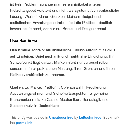
ist kein Problem, solange man es als risikobehaftetes
Freizeitangebot versteht und nicht als systematisch verlässliche
Lösung. Wer mit klaren Grenzen, kleinem Budget und
realistischen Erwartungen startet, liest die Plattform deutlich
besser als jemand, der nur auf Bonus und Design schaut.
Über den Autor
Lisa Krause schreibt als analytische Casino-Autorin mit Fokus
auf Einsteiger, Spielmechanik und marktnahe Einordnung. Ihr
Schwerpunkt liegt darauf, Marken nicht nur zu beschreiben,
sondern in ihrer praktischen Nutzung, ihren Grenzen und ihren
Risiken verständlich zu machen.
Quellen: zu Marke, Plattform, Spielauswahl, Regulierung,
Auszahlungsrahmen und Sicherheitsaspekten; allgemeine
Branchenkenntnis zu Casino-Mechaniken, Bonuslogik und
Spielerschutz in Deutschland.
This entry was posted in
Uncategorized
by
kultschmiede
. Bookmark
the
permalink
.