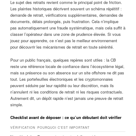
Le sujet des retraits revient comme le principal point de friction.
Les plaintes historiques décrivent souvent un schéma répétitif :
demande de retrait, vérifications supplémentaires, demandes de
documents, délais prolongés, puis frustration. Cela n’implique
pas automatiquement une fraude systématique, mais cela suffit à
classer l’opérateur dans une zone de prudence élevée. Si vous
jouez pour apprendre, ce n’est pas le meilleur environnement
pour découvrir les mécanismes de retrait en toute sérénité.
Pour un public français, quelques repères sont utiles : la CB
reste une référence locale de confiance dans l’écosystème légal,
mais sa présence ou son absence sur un site offshore ne dit pas
tout. Les portefeuilles électroniques et les cryptomonnaies
peuvent séduire par leur rapidité ou leur discrétion, mais ils
n’annulent ni les conditions de retrait ni les risques contractuels.
Autrement dit, un dépôt rapide n’est jamais une preuve de retrait
simple.
Checklist avant de déposer : ce qu’un débutant doit vérifier
VÉRIFICATION
POURQUOI C’EST IMPORTANT