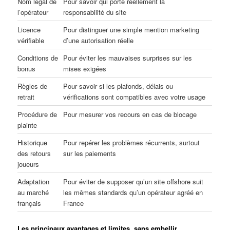
Nom légal de
Pour savoir qui porte réellement la
l’opérateur
responsabilité du site
Licence
Pour distinguer une simple mention marketing
vérifiable
d’une autorisation réelle
Conditions de
Pour éviter les mauvaises surprises sur les
bonus
mises exigées
Règles de
Pour savoir si les plafonds, délais ou
retrait
vérifications sont compatibles avec votre usage
Procédure de
Pour mesurer vos recours en cas de blocage
plainte
Historique
Pour repérer les problèmes récurrents, surtout
des retours
sur les paiements
joueurs
Adaptation
Pour éviter de supposer qu’un site offshore suit
au marché
les mêmes standards qu’un opérateur agréé en
français
France
Les principaux avantages et limites, sans embellir