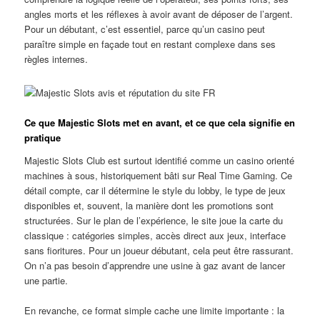
angles morts et les réflexes à avoir avant de déposer de l’argent.
Pour un débutant, c’est essentiel, parce qu’un casino peut
paraître simple en façade tout en restant complexe dans ses
règles internes.
Ce que Majestic Slots met en avant, et ce que cela signifie en
pratique
Majestic Slots Club est surtout identifié comme un casino orienté
machines à sous, historiquement bâti sur Real Time Gaming. Ce
détail compte, car il détermine le style du lobby, le type de jeux
disponibles et, souvent, la manière dont les promotions sont
structurées. Sur le plan de l’expérience, le site joue la carte du
classique : catégories simples, accès direct aux jeux, interface
sans fioritures. Pour un joueur débutant, cela peut être rassurant.
On n’a pas besoin d’apprendre une usine à gaz avant de lancer
une partie.
En revanche, ce format simple cache une limite importante : la