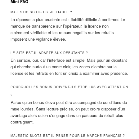
Mini FAQ
MAJESTIC SLOTS EST-IL FIABLE ?
La réponse la plus prudente est : fiabilité difficile à confirmer. Le
manque de transparence sur l’opérateur, la licence non
clairement vérifiable et les retours négatifs sur les retraits
imposent une vigilance élevée.
LE SITE EST-IL ADAPTÉ AUX DÉBUTANTS ?
En surface, oui, car l’interface est simple. Mais pour un débutant
qui cherche surtout un cadre clair, les zones d’ombre sur la
licence et les retraits en font un choix à examiner avec prudence.
POURQUOI LES BONUS DOIVENT-ILS ÊTRE LUS AVEC ATTENTION
?
Parce qu’un bonus élevé peut être accompagné de conditions de
mise lourdes. Sans lecture précise, on peut croire disposer d’un
avantage alors qu’on s’engage dans un parcours de retrait plus
contraignant.
MAJESTIC SLOTS EST-IL PENSÉ POUR LE MARCHÉ FRANÇAIS ?