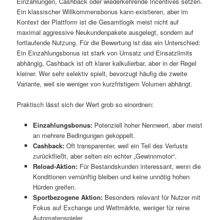
Einzahlungen, Cashback oder wiederkehrende Incentives setzen.
Ein klassischer Willkommensbonus kann existieren, aber im
Kontext der Plattform ist die Gesamtlogik meist nicht auf
maximal aggressive Neukundenpakete ausgelegt, sondern auf
fortlaufende Nutzung. Für die Bewertung ist das ein Unterschied:
Ein Einzahlungsbonus ist stark von Umsatz und Einsatzlimits
abhängig, Cashback ist oft klarer kalkulierbar, aber in der Regel
kleiner. Wer sehr selektiv spielt, bevorzugt häufig die zweite
Variante, weil sie weniger von kurzfristigem Volumen abhängt.
Praktisch lässt sich der Wert grob so einordnen:
Einzahlungsbonus:
Potenziell hoher Nennwert, aber meist
an mehrere Bedingungen gekoppelt.
Cashback:
Oft transparenter, weil ein Teil des Verlusts
zurückfließt, aber selten ein echter „Gewinnmotor“.
Reload-Aktion:
Für Bestandskunden interessant, wenn die
Konditionen vernünftig bleiben und keine unnötig hohen
Hürden greifen.
Sportbezogene Aktion:
Besonders relevant für Nutzer mit
Fokus auf Exchange und Wettmärkte, weniger für reine
Automatenspieler.