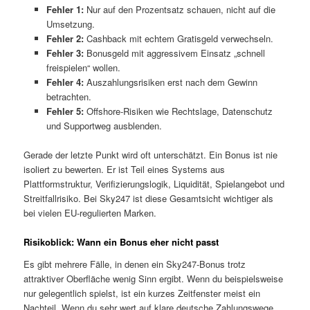
Fehler 1:
Nur auf den Prozentsatz schauen, nicht auf die
Umsetzung.
Fehler 2:
Cashback mit echtem Gratisgeld verwechseln.
Fehler 3:
Bonusgeld mit aggressivem Einsatz „schnell
freispielen“ wollen.
Fehler 4:
Auszahlungsrisiken erst nach dem Gewinn
betrachten.
Fehler 5:
Offshore-Risiken wie Rechtslage, Datenschutz
und Supportweg ausblenden.
Gerade der letzte Punkt wird oft unterschätzt. Ein Bonus ist nie
isoliert zu bewerten. Er ist Teil eines Systems aus
Plattformstruktur, Verifizierungslogik, Liquidität, Spielangebot und
Streitfallrisiko. Bei Sky247 ist diese Gesamtsicht wichtiger als
bei vielen EU-regulierten Marken.
Risikoblick: Wann ein Bonus eher nicht passt
Es gibt mehrere Fälle, in denen ein Sky247-Bonus trotz
attraktiver Oberfläche wenig Sinn ergibt. Wenn du beispielsweise
nur gelegentlich spielst, ist ein kurzes Zeitfenster meist ein
Nachteil. Wenn du sehr wert auf klare deutsche Zahlungswege