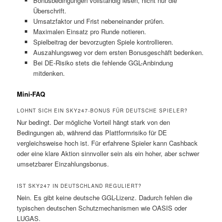
Bonusbedingungen vollständig lesen, nicht nur die
Überschrift.
Umsatzfaktor und Frist nebeneinander prüfen.
Maximalen Einsatz pro Runde notieren.
Spielbeitrag der bevorzugten Spiele kontrollieren.
Auszahlungsweg vor dem ersten Bonusgeschäft bedenken.
Bei DE-Risiko stets die fehlende GGL-Anbindung
mitdenken.
Mini-FAQ
LOHNT SICH EIN SKY247-BONUS FÜR DEUTSCHE SPIELER?
Nur bedingt. Der mögliche Vorteil hängt stark von den
Bedingungen ab, während das Plattformrisiko für DE
vergleichsweise hoch ist. Für erfahrene Spieler kann Cashback
oder eine klare Aktion sinnvoller sein als ein hoher, aber schwer
umsetzbarer Einzahlungsbonus.
IST SKY247 IN DEUTSCHLAND REGULIERT?
Nein. Es gibt keine deutsche GGL-Lizenz. Dadurch fehlen die
typischen deutschen Schutzmechanismen wie OASIS oder
LUGAS.