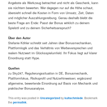
Angebote als Werkzeug betrachtet und nicht als Geschenk, kann
sie nüchtern bewerten. Wer dagegen nur auf die Höhe schaut,
übersieht schnell die Kosten in Form von Umsatz, Zeit, Daten
und möglicher Auszahlungsreibung. Genau deshalb bleibt die
beste Frage am Ende: Passt der Bonus wirklich zu deinem
Spielstil und zu deinem Sicherheitsanspruch?
Über den Autor
Stefanie Köhler schreibt seit Jahren über Bonusmechaniken,
Plattformlogik und das Verhältnis von Werbeversprechen und
realem Nutzwert im Glücksspielumfeld. Ihr Fokus liegt auf klarer
Einordnung statt Hype.
Quellen
zu Sky247, Regulierungssituation in DE, Bonusmechanik,
Plattformfokus, Risikoprofil und Nutzerhinweisen; ergänzend
allgemeine, bewertende Einordnung auf Basis von Mechanik und
praktischer Bonusanalyse.
This entry was posted in
Uncategorized
by
kultschmiede
. Bookmark
the
permalink
.