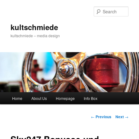
Skip
to
Sear
primary
content
kultschmiede
kultschmiede – media design
Main
Home
About Us
Homepage
Info Box
menu
Post
←
Previous
Next
→
navigation