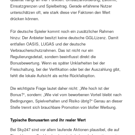
Einsatzgrenzen und Spielbeitrag. Gerade erfahrene Nutzer
unterschätzen oft, wie stark diese vier Faktoren den Wert
drücken können.
Für deutsche Spieler kommt noch ein zusätzlicher Rahmen
hinzu: Der Anbieter besitzt keine deutsche GGL-Lizenz. Damit
entfallen OASIS, LUGAS und der deutsche
Verbraucherschutzrahmen. Das ist nicht nur ein
Regulierungsdetail, sondern beeinflusst direkt die
Bonusbewertung. Wenn es später Unklarheiten bei der
Freischaltung, bei der Verifikation oder bei der Auszahlung gibt,
fehlt die lokale Aufsicht als echte Rückfalloption.
Die wichtigste Frage lautet daher nicht: „Wie hoch ist der
Bonus?“, sondern: „Wie viel vom beworbenen Vorteil bleibt nach
Bedingungen, Spielverhalten und Risiko übrig?“ Genau an dieser
Stelle trennt sich brauchbare Promotion von bloßer Werbung.
Typische Bonusarten und ihr realer Wert
Bei Sky247 sind vor allem laufende Aktionen plausibel, die auf