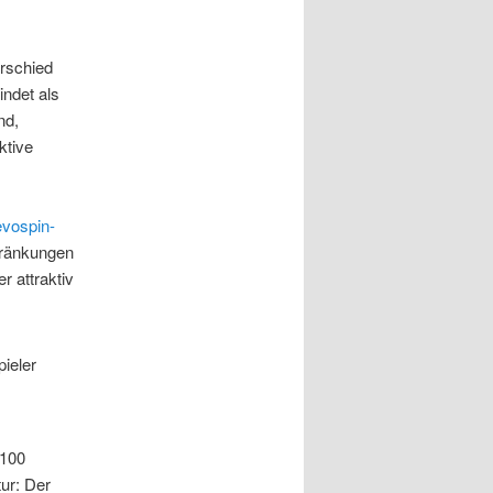
rschied
ndet als
nd,
ktive
/evospin-
chränkungen
r attraktiv
 100
tur: Der