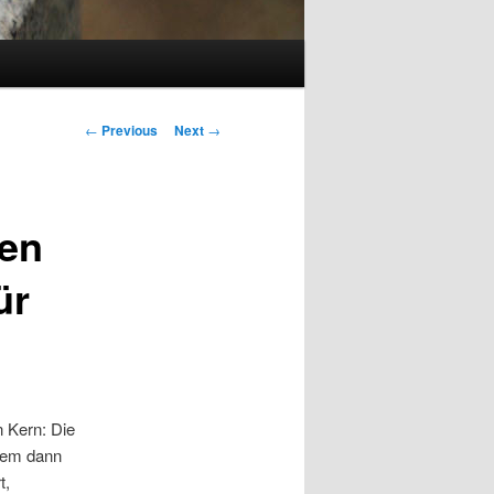
Post
←
Previous
Next
→
navigation
nen
ür
n Kern: Die
llem dann
t,