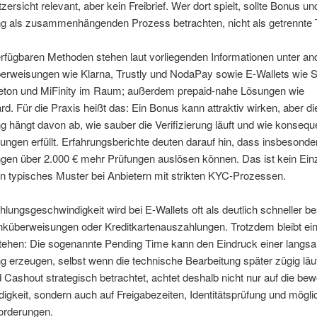
zersicht relevant, aber kein Freibrief. Wer dort spielt, sollte Bonus un
g als zusammenhängenden Prozess betrachten, nicht als getrennte
erfügbaren Methoden stehen laut vorliegenden Informationen unter a
erweisungen wie Klarna, Trustly und NodaPay sowie E-Wallets wie Sk
 Jeton und MiFinity im Raum; außerdem prepaid-nahe Lösungen wie
d. Für die Praxis heißt das: Ein Bonus kann attraktiv wirken, aber di
 hängt davon ab, wie sauber die Verifizierung läuft und wie konseq
ungen erfüllt. Erfahrungsberichte deuten darauf hin, dass insbesonde
en über 2.000 € mehr Prüfungen auslösen können. Das ist kein Einze
n typisches Muster bei Anbietern mit strikten KYC-Prozessen.
lungsgeschwindigkeit wird bei E-Wallets oft als deutlich schneller b
nküberweisungen oder Kreditkartenauszahlungen. Trotzdem bleibt ein 
tehen: Die sogenannte Pending Time kann den Eindruck einer langs
 erzeugen, selbst wenn die technische Bearbeitung später zügig läu
Cashout strategisch betrachtet, achtet deshalb nicht nur auf die be
gkeit, sondern auch auf Freigabezeiten, Identitätsprüfung und mögli
orderungen.