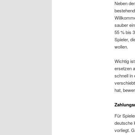
Neben dem 
bestehende
Willkomme
sauber ein
55 % bis 3
Spieler, d
wollen.
Wichtig is
ersetzen a
schnell in
verschiebt
hat, bewer
Zahlungs
Für Spiele
deutsche K
vorliegt. 