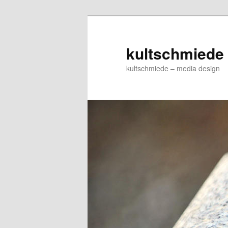
Skip
to
primary
kultschmiede
content
kultschmiede – media design