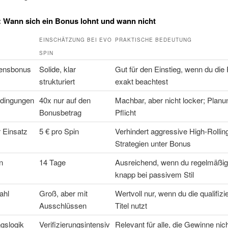
: Wann sich ein Bonus lohnt und wann nicht
EINSCHÄTZUNG BEI EVO
PRAKTISCHE BEDEUTUNG
SPIN
ensbonus
Solide, klar
Gut für den Einstieg, wenn du die
strukturiert
exakt beachtest
dingungen
40x nur auf den
Machbar, aber nicht locker; Planun
Bonusbetrag
Pflicht
 Einsatz
5 € pro Spin
Verhindert aggressive High-Rollin
Strategien unter Bonus
n
14 Tage
Ausreichend, wenn du regelmäßig 
knapp bei passivem Stil
ahl
Groß, aber mit
Wertvoll nur, wenn du die qualifiz
Ausschlüssen
Titel nutzt
gslogik
Verifizierungsintensiv
Relevant für alle, die Gewinne nich