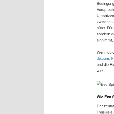
Bedingung
Versprech
Umsatzvor
zwischen 
nützt. Für
sondern d
einnimmt, 
Wenn du di
de.com
. 
und die Fr
wirkt.
Wie Evo S
Der zentra
Freispiele