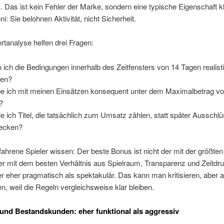
Das ist kein Fehler der Marke, sondern eine typische Eigenschaft k
i: Sie belohnen Aktivität, nicht Sicherheit.
rtanalyse helfen drei Fragen:
 ich die Bedingungen innerhalb des Zeitfensters von 14 Tagen realist
len?
be ich mit meinen Einsätzen konsequent unter dem Maximalbetrag vo
?
le ich Titel, die tatsächlich zum Umsatz zählen, statt später Ausschl
ecken?
ahrene Spieler wissen: Der beste Bonus ist nicht der mit der größten
er mit dem besten Verhältnis aus Spielraum, Transparenz und Zeitdr
ier eher pragmatisch als spektakulär. Das kann man kritisieren, aber 
sen, weil die Regeln vergleichsweise klar bleiben.
und Bestandskunden: eher funktional als aggressiv