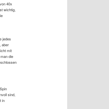
 von 40x
t wichtig,
ie
e jedes
, aber
icht mit
 man die
eschlossen
 Spin
voll sind,
 in