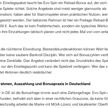
Einstiegspaket taucht bei Evo Spin ein Reload-Bonus auf, der sich
 Spieler richtet. Solche Angebote sind meist weniger glamourös als
nsboni, haben aber für Stammspieler einen praktischen Nutzen, wen
gesetzt werden. Der bekannte Rahmen ist hier ein Freitags-Reload-
00 €. Auch das ist kein Freifahrtschein, sondern ein typisches Werkz
ie ihre Einzahlungen taktisch planen und nicht jedes Mal von vorn anf
t die nüchterne Einordnung: Bestandskundenaktionen können Wert lie
ber keine saubere Bankroll-Disziplin. Wer sich auf Bonuszyklen verläs
 eine Denkfalle. Das Angebot verändert nicht das Grundrisiko des Spi
 nur den Einstiegspunkt und kann die Spielzeit verlängern. Wer das 
tet Aktionen deutlich realistischer.
rahmen, Auszahlung und Bonuspraxis in Deutschland
r in DE ist die Bonusfrage immer auch eine Zahlungsfrage. Evo Spin 
unden, befindet sich aber in einer rechtlichen Grauzone, da keine 
Gleichzeitig arbeitet die Marke mit MGA-Lizenz und lokalisierter Ober